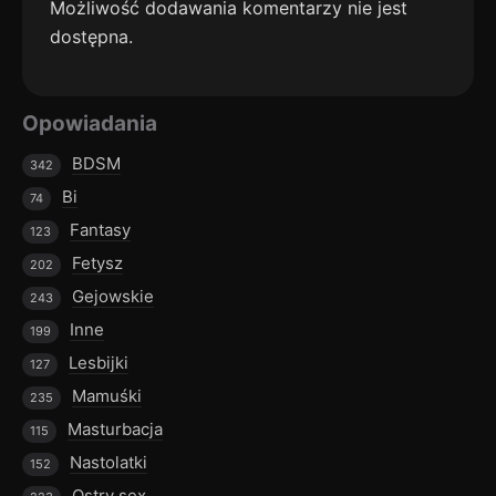
Możliwość dodawania komentarzy nie jest
dostępna.
Opowiadania
BDSM
342
Bi
74
Fantasy
123
Fetysz
202
Gejowskie
243
Inne
199
Lesbijki
127
Mamuśki
235
Masturbacja
115
Nastolatki
152
Ostry sex