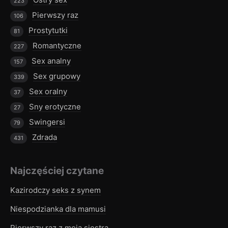
223
Pierwszy raz
106
Prostytutki
81
Romantyczne
227
Sex analny
157
Sex grupowy
339
Sex oralny
37
Sny erotyczne
27
Swingersi
79
Zdrada
431
Najczęściej czytane
Kazirodczy seks z synem
Niespodzianka dla mamusi
Pierwszy raz z moją siostrą