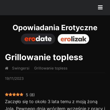
Opowiadania Erotyczne
Grillowanie topless
Swingersi
Grillowanie topless
19/11/2023
5
(
8
)
Zaczęło się to około 3 lata temu z moją żoną
Jolą. Pewnego dnia wróciłem wcześnie z pracy i