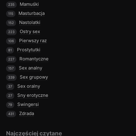
Mamuśki
235
Masturbacja
115
Nastolatki
152
Ostry sex
223
Pierwszy raz
106
Prostytutki
81
Romantyczne
227
Sex analny
157
Sex grupowy
339
Sex oralny
37
Sny erotyczne
27
Swingersi
79
Zdrada
431
Najczęściej czytane