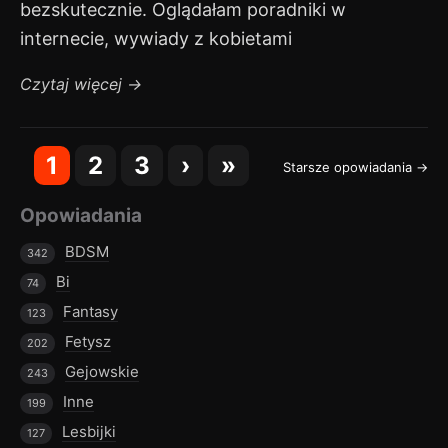
bezskutecznie. Oglądałam poradniki w
internecie, wywiady z kobietami
Czytaj więcej
→
1
2
3
›
»
Starsze opowiadania →
Opowiadania
BDSM
342
Bi
74
Fantasy
123
Fetysz
202
Gejowskie
243
Inne
199
Lesbijki
127