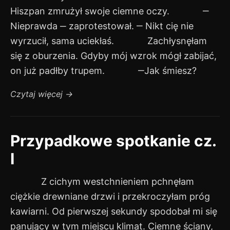
Hiszpan zmrużył swoje ciemne oczy. ‒
Nieprawda ‒ zaprotestował. ‒ Nikt cię nie
wyrzucił, sama uciekłaś. Zachłysnęłam
się z oburzenia. Gdyby mój wzrok mógł zabijać,
on już padłby trupem. ‒Jak śmiesz?
Czytaj więcej
→
Przypadkowe spotkanie cz.
I
Z cichym westchnieniem pchnęłam
ciężkie drewniane drzwi i przekroczyłam próg
kawiarni. Od pierwszej sekundy spodobał mi się
panujący w tym miejscu klimat. Ciemne ściany,