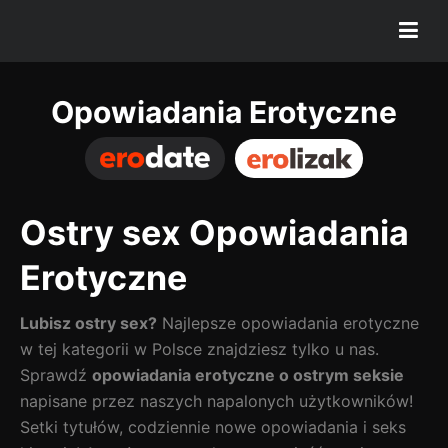
Opowiadania Erotyczne
Ostry sex Opowiadania
Erotyczne
Lubisz ostry sex?
Najlepsze opowiadania erotyczne
w tej kategorii w Polsce znajdziesz tylko u nas.
Sprawdź
opowiadania erotyczne o ostrym seksie
napisane przez naszych napalonych użytkowników!
Setki tytułów, codziennie nowe opowiadania i seks