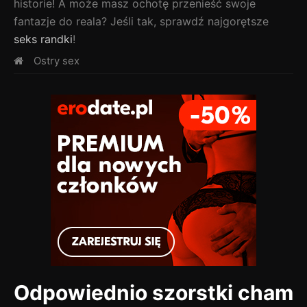
historie! A może masz ochotę przenieść swoje
fantazje do reala? Jeśli tak, sprawdź najgorętsze
seks randki
!
Ostry sex
Odpowiednio szorstki cham