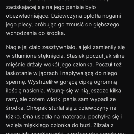
zaciskającej się na jego penisie było
obezwładniające. Dziewczyna oplotła nogami
jego plecy, próbując go zmusić do głębszego
wchodzenia do środka.
Nagle jej ciało zesztywniało, a jęki zamieniły się
w stłumione stęknięcia. Stasiek poczuł jak silne
mięśnie drżały wokół jego członka. Poczuł też
łaskotanie w jądrach i napływającą do niego
spermę. Wystrzelił w gorącą cipkę ogromną
ilością nasienia. Wsunął się w nią jeszcze kilka
razy, ale potem wiotki penis sam wypadł ze
środka. Chłopak sturlał się z dziewczyny na
łózko. Ona usiadła na materacu, pochyliła się i
wzięła miękkiego członka do buzi. Zlizała z
niego ich wspólne soki, a potem obciągnęła mu.