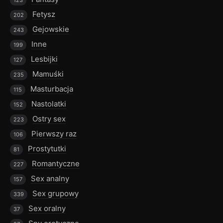
123
Fetysz
202
Gejowskie
243
Inne
199
Lesbijki
127
Mamuśki
235
Masturbacja
115
Nastolatki
152
Ostry sex
223
Pierwszy raz
106
Prostytutki
81
Romantyczne
227
Sex analny
157
Sex grupowy
339
Sex oralny
37