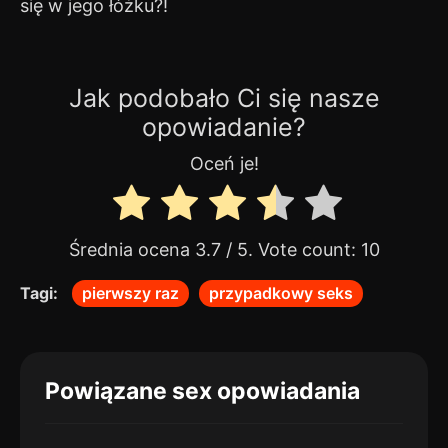
się w jego łóżku?!
Jak podobało Ci się nasze
opowiadanie?
Oceń je!
Średnia ocena
3.7
/ 5. Vote count:
10
Tagi:
pierwszy raz
przypadkowy seks
Powiązane sex opowiadania