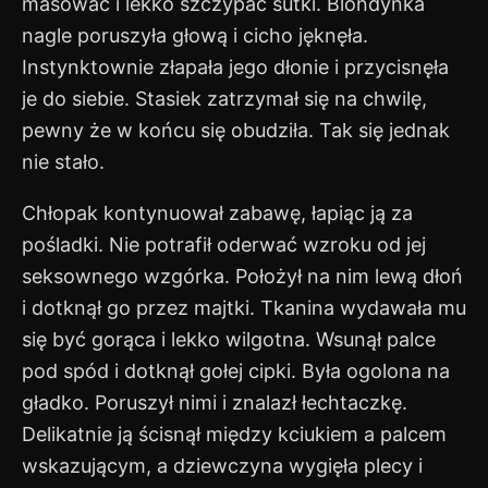
masować i lekko szczypać sutki. Blondynka
nagle poruszyła głową i cicho jęknęła.
Instynktownie złapała jego dłonie i przycisnęła
je do siebie. Stasiek zatrzymał się na chwilę,
pewny że w końcu się obudziła. Tak się jednak
nie stało.
Chłopak kontynuował zabawę, łapiąc ją za
pośladki. Nie potrafił oderwać wzroku od jej
seksownego wzgórka. Położył na nim lewą dłoń
i dotknął go przez majtki. Tkanina wydawała mu
się być gorąca i lekko wilgotna. Wsunął palce
pod spód i dotknął gołej cipki. Była ogolona na
gładko. Poruszył nimi i znalazł łechtaczkę.
Delikatnie ją ścisnął między kciukiem a palcem
wskazującym, a dziewczyna wygięła plecy i