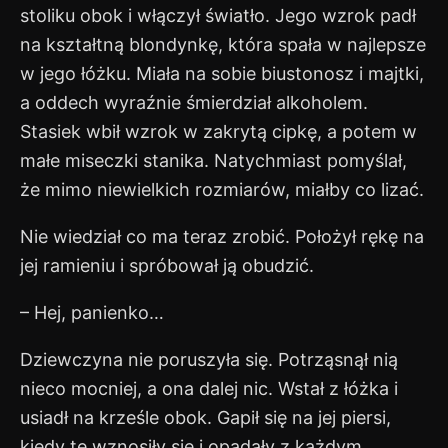
stoliku obok i włączył światło. Jego wzrok padł
na kształtną blondynkę, która spała w najlepsze
w jego łóżku. Miała na sobie biustonosz i majtki,
a oddech wyraźnie śmierdział alkoholem.
Stasiek wbił wzrok w zakrytą cipkę, a potem w
małe miseczki stanika. Natychmiast pomyślał,
że mimo niewielkich rozmiarów, miałby co lizać.
Nie wiedział co ma teraz zrobić. Położył rękę na
jej ramieniu i spróbował ją obudzić.
– Hej, panienko…
Dziewczyna nie poruszyła się. Potrząsnął nią
nieco mocniej, a ona dalej nic. Wstał z łóżka i
usiadł na krześle obok. Gapił się na jej piersi,
kiedy te wznosiły się i opadały z każdym