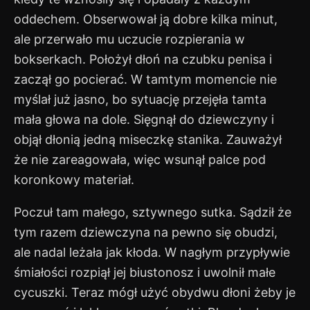
oddechem. Obserwował ją dobre kilka minut,
ale przerwało mu uczucie rozpierania w
bokserkach. Położył dłoń na czubku penisa i
zaczął go pocierać. W tamtym momencie nie
myślał już jasno, bo sytuację przejęła tamta
mała głowa na dole. Sięgnął do dziewczyny i
objął dłonią jedną miseczkę stanika. Zauważył
że nie zareagowała, więc wsunął palce pod
koronkowy materiał.
Poczuł tam małego, sztywnego sutka. Sądził że
tym razem dziewczyna na pewno się obudzi,
ale nadal leżała jak kłoda. W nagłym przypływie
śmiałości rozpiął jej biustonosz i uwolnił małe
cycuszki. Teraz mógł użyć obydwu dłoni żeby je