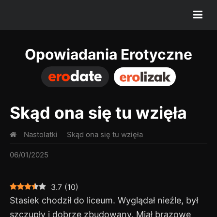
Opowiadania Erotyczne
Skąd ona się tu wzięła
Nastolatki
Skąd ona się tu wzięła
06/01/2025
3.7
(
10
)
Stasiek chodził do liceum. Wyglądał nieźle, był
szczupły i dobrze zbudowany. Miał brązowe