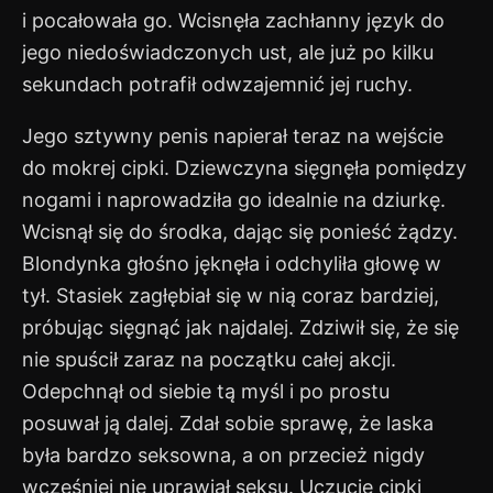
i pocałowała go. Wcisnęła zachłanny język do
jego niedoświadczonych ust, ale już po kilku
sekundach potrafił odwzajemnić jej ruchy.
Jego sztywny penis napierał teraz na wejście
do mokrej cipki. Dziewczyna sięgnęła pomiędzy
nogami i naprowadziła go idealnie na dziurkę.
Wcisnął się do środka, dając się ponieść żądzy.
Blondynka głośno jęknęła i odchyliła głowę w
tył. Stasiek zagłębiał się w nią coraz bardziej,
próbując sięgnąć jak najdalej. Zdziwił się, że się
nie spuścił zaraz na początku całej akcji.
Odepchnął od siebie tą myśl i po prostu
posuwał ją dalej. Zdał sobie sprawę, że laska
była bardzo seksowna, a on przecież nigdy
wcześniej nie uprawiał seksu. Uczucie cipki