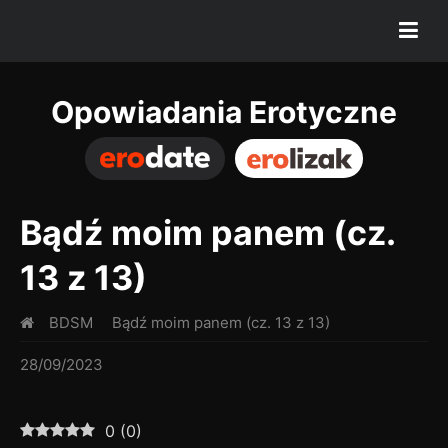
Opowiadania Erotyczne
Bądź moim panem (cz.
13 z 13)
BDSM
Bądź moim panem (cz. 13 z 13)
28/09/2023
0
(
0
)