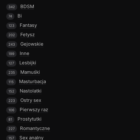
BDSM
342
Bi
74
Fantasy
123
Fetysz
202
Gejowskie
243
Inne
199
Lesbijki
127
Mamuśki
235
Masturbacja
115
Nastolatki
152
Ostry sex
223
Pierwszy raz
106
Prostytutki
81
Romantyczne
227
Sex analny
157