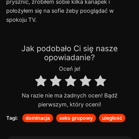
prysznic, zrobiłem sobie kilka kanapek i
położyłem się na sofie żeby pooglądać w
spokoju TV.
Jak podobało Ci się nasze
opowiadanie?
Oceń je!
Na razie nie ma żadnych ocen! Bądź
pierwszym, który oceni!
Tagi:
dominacja
seks grupowy
uległość