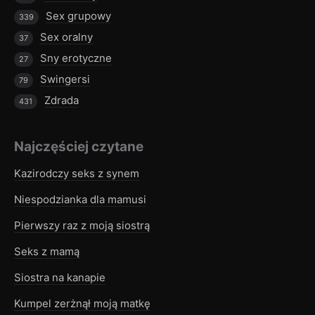
Sex grupowy
339
Sex oralny
37
Sny erotyczne
27
Swingersi
79
Zdrada
431
Najczęściej czytane
Kazirodczy seks z synem
Niespodzianka dla mamusi
Pierwszy raz z moją siostrą
Seks z mamą
Siostra na kanapie
Kumpel zerżnął moją matkę