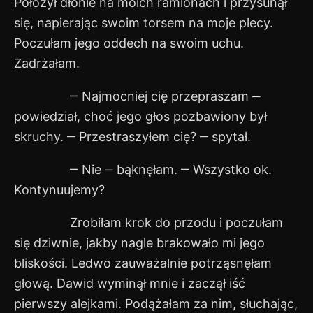
Położył dłonie na moich ramionach i przysunął
się, napierając swoim torsem na moje plecy.
Poczułam jego oddech na swoim uchu.
Zadrżałam.
‒ Najmocniej cię przepraszam ‒
powiedział, choć jego głos pozbawiony był
skruchy. ‒ Przestraszyłem cię? ‒ spytał.
‒ Nie ‒ bąknęłam. ‒ Wszystko ok.
Kontynuujemy?
Zrobiłam krok do przodu i poczułam
się dziwnie, jakby nagle brakowało mi jego
bliskości. Ledwo zauważalnie potrząsnęłam
głową. Dawid wyminął mnie i zaczął iść
pierwszy alejkami. Podążałam za nim, słuchając,