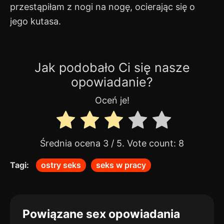
przestąpiłam z nogi na nogę, ocierając się o
jego kutasa.
Jak podobało Ci się nasze
opowiadanie?
Oceń je!
Średnia ocena
3
/ 5. Vote count:
8
Tagi:
ostry seks
seks w pracy
Powiązane sex opowiadania