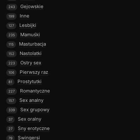
Gejowskie
243
Inne
199
Lesbijki
127
Mamuśki
235
Masturbacja
115
Nastolatki
152
Ostry sex
223
Pierwszy raz
106
Prostytutki
81
Romantyczne
227
Sex analny
157
Sex grupowy
339
Sex oralny
37
Sny erotyczne
27
Swingersi
79