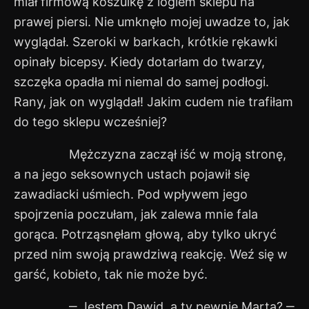
miał firmową koszulkę z logiem sklepu na
prawej piersi. Nie umknęło mojej uwadze to, jak
wyglądał. Szeroki w barkach, krótkie rękawki
opinały bicepsy. Kiedy dotarłam do twarzy,
szczęka opadła mi niemal do samej podłogi.
Rany, jak on wyglądał! Jakim cudem nie trafiłam
do tego sklepu wcześniej?
Mężczyzna zaczął iść w moją stronę,
a na jego seksownych ustach pojawił się
zawadiacki uśmiech. Pod wpływem jego
spojrzenia poczułam, jak zalewa mnie fala
gorąca. Potrząsnęłam głową, aby tylko ukryć
przed nim swoją prawdziwą reakcję. Weź się w
garść, kobieto, tak nie może być.
‒ Jestem Dawid, a ty pewnie Marta? ‒