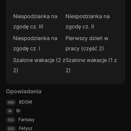
Niespodzianka na
Niespodzianka na
zgodę cz. III
zgodę cz. II
Niespodzianka na
Pierwszy dzień w
zgodę cz. I
pracy (część 2)
Szalone wakacje (2 z
Szalone wakacje (1 z
2)
2)
Opowiadania
BDSM
342
Bi
74
Fantasy
123
Fetysz
202