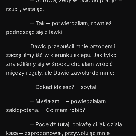
‒ Gotowa, żeby wrócić do pracy? ‒
rzucił, wstając.
‒ Tak ‒ potwierdziłam, również
podnosząc się z ławki.
Dawid przepuścił mnie przodem i
zaczęliśmy iść w kierunku sklepu. Jak tylko
znaleźliśmy się w środku chciałam wrócić
między regały, ale Dawid zawołał do mnie:
‒ Dokąd idziesz? ‒ spytał.
‒ Myślałam… ‒ powiedziałam
zakłopotana. ‒ Co mam robić?
‒ Podejdź tutaj, pokażę ci jak działa
kasa ‒ zaproponował, przywołując mnie