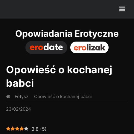
Opowiadania Erotyczne
Opowieść o kochanej
babci
Fetysz
Opowieść o kochanej babci
23/02/2024
3.8
(
5
)