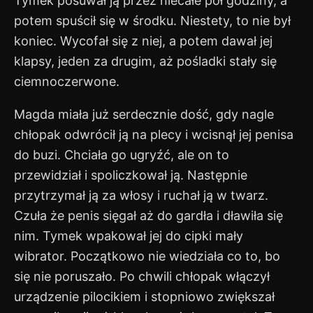
Tymek posuwał ją przez niecałe pół godziny, a
potem spuścił się w środku. Niestety, to nie był
koniec. Wycofał się z niej, a potem dawał jej
klapsy, jeden za drugim, aż pośladki stały się
ciemnoczerwone.
Magda miała już serdecznie dość, gdy nagle
chłopak odwrócił ją na plecy i wcisnął jej penisa
do buzi. Chciała go ugryźć, ale on to
przewidział i spoliczkował ją. Następnie
przytrzymał ją za włosy i ruchał ją w twarz.
Czuła że penis sięgał aż do gardła i dławiła się
nim. Tymek wpakował jej do cipki mały
wibrator. Początkowo nie wiedziała co to, bo
się nie poruszało. Po chwili chłopak włączył
urządzenie pilocikiem i stopniowo zwiększał