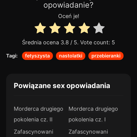
opowiadanie?
Oceń je!
Średnia ocena
3.8
/ 5. Vote count:
5
Tagi:
fetyszysta
nastolatki
przebieranki
Powiązane sex opowiadania
Morderca drugiego
Morderca drugiego
pokolenia cz. II
pokolenia cz. I
Zafascynowani
Zafascynowani