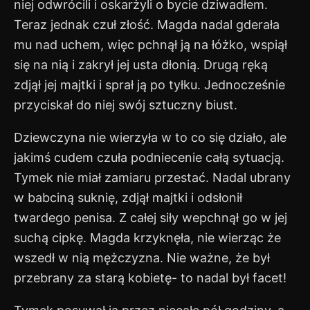
niej odwrócili i oskarżyli o bycie dziwadłem.
Teraz jednak czuł złość. Magda nadal gderała
mu nad uchem, więc pchnął ją na łóżko, wspiął
się na nią i zakrył jej usta dłonią. Drugą ręką
zdjął jej majtki i sprał ją po tyłku. Jednocześnie
przyciskał do niej swój sztuczny biust.
Dziewczyna nie wierzyła w to co się działo, ale
jakimś cudem czuła podniecenie całą sytuacją.
Tymek nie miał zamiaru przestać. Nadal ubrany
w babciną suknię, zdjął majtki i odsłonił
twardego penisa. Z całej siły wepchnął go w jej
suchą cipkę. Magda krzyknęła, nie wierząc że
wszedł w nią mężczyzna. Nie ważne, że był
przebrany za starą kobietę- to nadal był facet!