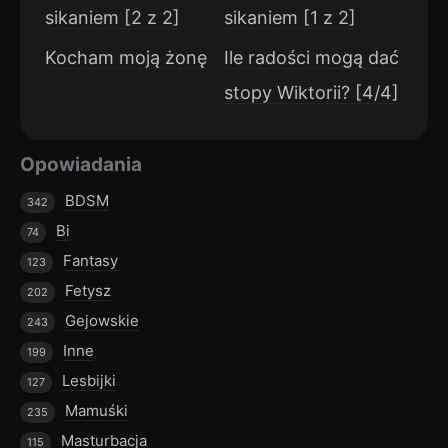
sikaniem [2 z 2]
sikaniem [1 z 2]
Kocham moją żonę
Ile radości mogą dać
stopy Wiktorii? [4/4]
Opowiadania
BDSM
342
Bi
74
Fantasy
123
Fetysz
202
Gejowskie
243
Inne
199
Lesbijki
127
Mamuśki
235
Masturbacja
115