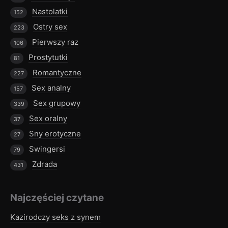
Nastolatki
152
Ostry sex
223
Pierwszy raz
106
Prostytutki
81
Romantyczne
227
Sex analny
157
Sex grupowy
339
Sex oralny
37
Sny erotyczne
27
Swingersi
79
Zdrada
431
Najczęściej czytane
Kazirodczy seks z synem