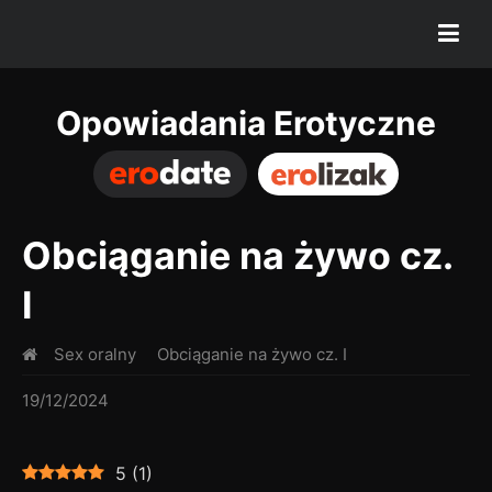
Opowiadania Erotyczne
Obciąganie na żywo cz.
I
Sex oralny
Obciąganie na żywo cz. I
19/12/2024
5
(
1
)