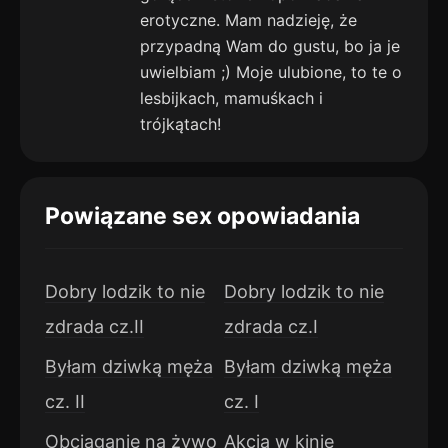
erotyczne. Mam nadzieję, że
przypadną Wam do gustu, bo ja je
uwielbiam ;) Moje ulubione, to te o
lesbijkach, mamuśkach i
trójkątach!
Powiązane sex opowiadania
Dobry lodzik to nie
Dobry lodzik to nie
zdrada cz.II
zdrada cz.I
Byłam dziwką męża
Byłam dziwką męża
cz. II
cz. I
Obciąganie na żywo
Akcja w kinie