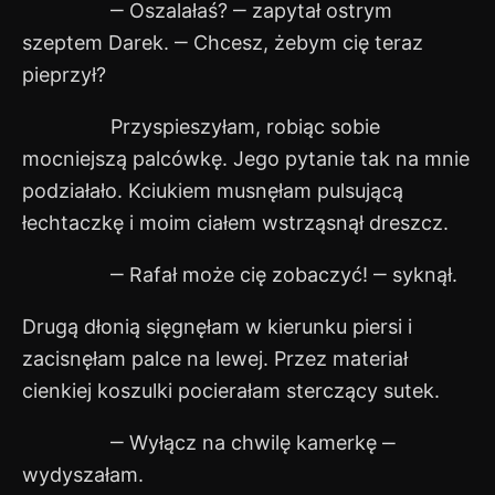
‒ Oszalałaś? ‒ zapytał ostrym
szeptem Darek. ‒ Chcesz, żebym cię teraz
pieprzył?
Przyspieszyłam, robiąc sobie
mocniejszą palcówkę. Jego pytanie tak na mnie
podziałało. Kciukiem musnęłam pulsującą
łechtaczkę i moim ciałem wstrząsnął dreszcz.
‒ Rafał może cię zobaczyć! ‒ syknął.
Drugą dłonią sięgnęłam w kierunku piersi i
zacisnęłam palce na lewej. Przez materiał
cienkiej koszulki pocierałam sterczący sutek.
‒ Wyłącz na chwilę kamerkę ‒
wydyszałam.