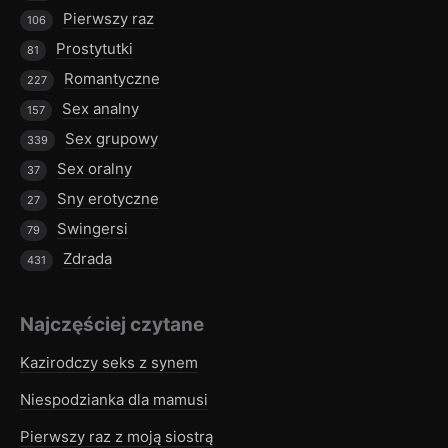
Pierwszy raz
106
Prostytutki
81
Romantyczne
227
Sex analny
157
Sex grupowy
339
Sex oralny
37
Sny erotyczne
27
Swingersi
79
Zdrada
431
Najczęściej czytane
Kazirodczy seks z synem
Niespodzianka dla mamusi
Pierwszy raz z moją siostrą