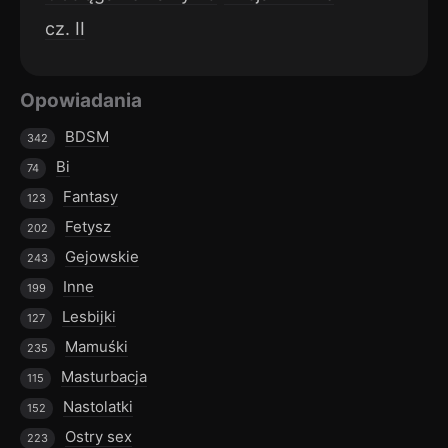
cz. II
Opowiadania
BDSM
342
Bi
74
Fantasy
123
Fetysz
202
Gejowskie
243
Inne
199
Lesbijki
127
Mamuśki
235
Masturbacja
115
Nastolatki
152
Ostry sex
223