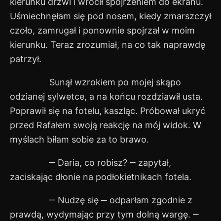
kierunku drzwi i wrócił spojrzeniem do ekranu.
Uśmiechnęłam się pod nosem, kiedy zmarszczył
czoło, zamrugał i ponownie spojrzał w moim
kierunku. Teraz zrozumiał, na co tak naprawdę
patrzył.
Sunął wzrokiem po mojej skąpo
odzianej sylwetce, a na końcu rozdziawił usta.
Poprawił się na fotelu, kaszląc. Próbował ukryć
przed Rafałem swoją reakcję na mój widok. W
myślach biłam sobie za to brawo.
‒ Daria, co robisz? ‒ zapytał,
zaciskając dłonie na podłokietnikach fotela.
‒ Nudzę się ‒ odparłam zgodnie z
prawdą, wydymając przy tym dolną wargę. ‒