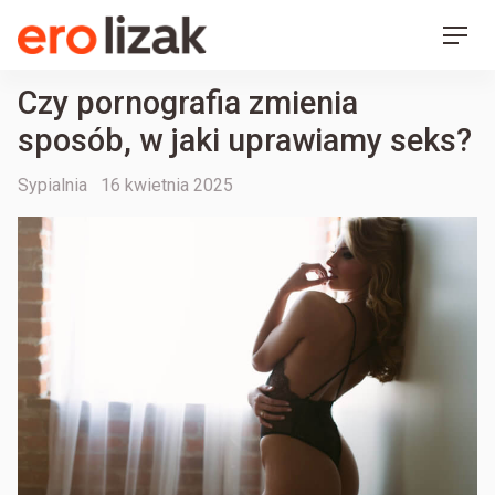
Ero Lizak
Skip
Men
to
content
Czy pornografia zmienia
sposób, w jaki uprawiamy seks?
Categories
Posted
Sypialnia
16 kwietnia 2025
on