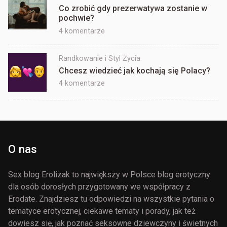
Co zrobić gdy prezerwatywa zostanie w
zaliczyły
pochwie?
seks
trójkąt
do
4 komentarze
Co
zrobić
Randkowanie i Styl Życia
gdy
Chcesz wiedzieć jak kochają się Polacy?
prezerwatywa
do
4 komentarze
zostanie
Chcesz
w
wiedzieć
pochwie?
jak
kochają
się
O nas
Polacy?
Sex blog Erolizak to największy w Polsce blog erotyczny
dla osób dorosłych przygotowany we współpracy z
Erodate. Znajdziesz tu odpowiedzi na wszystkie pytania o
tematyce erotycznej, ciekawe tematy i porady, jak też
dowiesz się, jak poznać seksowne dziewczyny i świetnych