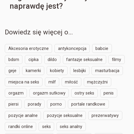
naprawdę jest?
Dowiedz się więcej o…
Akcesoria erotyczne
antykoncepcja
babcie
bdsm
cipka
dildo
fantazje seksualne
filmy
geje
kamerki
kobiety
lesbijki
masturbacja
miejsca na seks
milf
miłość
mężczyźni
orgazm
orgazm sutkowy
ostry seks
penis
piersi
porady
porno
portale randkowe
pozycje analne
pozycje seksualne
prezerwatywy
randki online
seks
seks analny