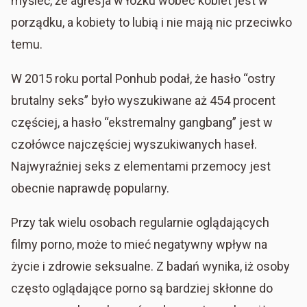
myśleć, że agresja w łóżku wobec kobiet jest w
porządku, a kobiety to lubią i nie mają nic przeciwko
temu.
W 2015 roku portal Ponhub podał, że hasło “ostry
brutalny seks” było wyszukiwane aż 454 procent
częściej, a hasło “ekstremalny gangbang” jest w
czołówce najczęściej wyszukiwanych haseł.
Najwyraźniej seks z elementami przemocy jest
obecnie naprawdę popularny.
Przy tak wielu osobach regularnie oglądających
filmy porno, może to mieć negatywny wpływ na
życie i zdrowie seksualne. Z badań wynika, iż osoby
często oglądające porno są bardziej skłonne do