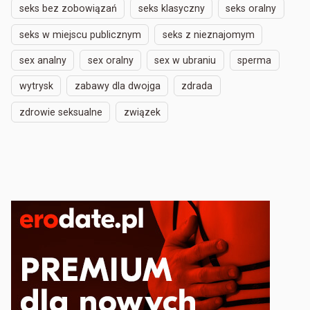
seks bez zobowiązań
seks klasyczny
seks oralny
seks w miejscu publicznym
seks z nieznajomym
sex analny
sex oralny
sex w ubraniu
sperma
wytrysk
zabawy dla dwojga
zdrada
zdrowie seksualne
związek