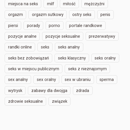
miejsca na seks
milf
miłość
mężczyźni
orgazm
orgazm sutkowy
ostry seks
penis
piersi
porady
porno
portale randkowe
pozycje analne
pozycje seksualne
prezerwatywy
randki online
seks
seks analny
seks bez zobowiązań
seks klasyczny
seks oralny
seks w miejscu publicznym
seks z nieznajomym
sex analny
sex oralny
sex w ubraniu
sperma
wytrysk
zabawy dla dwojga
zdrada
zdrowie seksualne
związek