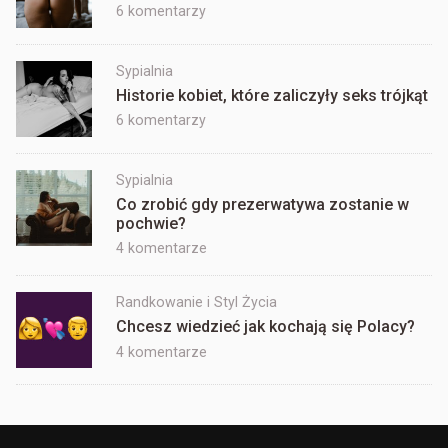
tego
do
6 komentarzy
korzystać?
Sexting
–
Sypialnia
jak
Historie kobiet, które zaliczyły seks trójkąt
zostać
jego
do
6 komentarzy
ekspertem?
Historie
kobiet,
Sypialnia
które
Co zrobić gdy prezerwatywa zostanie w
zaliczyły
pochwie?
seks
trójkąt
do
4 komentarze
Co
zrobić
Randkowanie i Styl Życia
gdy
Chcesz wiedzieć jak kochają się Polacy?
prezerwatywa
do
4 komentarze
zostanie
Chcesz
w
wiedzieć
pochwie?
jak
kochają