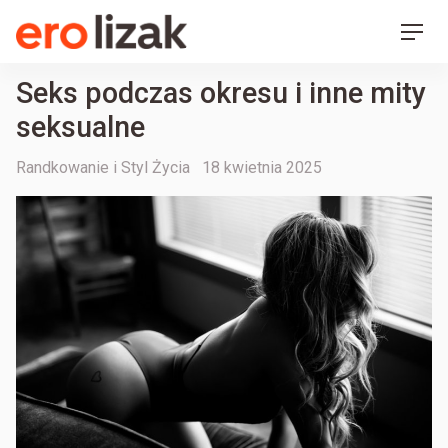
Ero Lizak
Skip
Men
to
content
Seks podczas okresu i inne mity
seksualne
Categories
Posted
Randkowanie i Styl Życia
18 kwietnia 2025
on