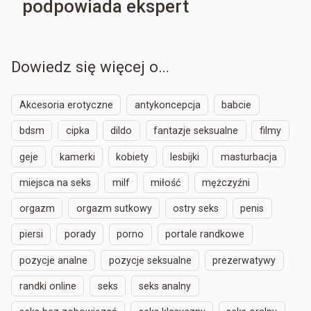
podpowiada ekspert
Dowiedz się więcej o…
Akcesoria erotyczne
antykoncepcja
babcie
bdsm
cipka
dildo
fantazje seksualne
filmy
geje
kamerki
kobiety
lesbijki
masturbacja
miejsca na seks
milf
miłość
mężczyźni
orgazm
orgazm sutkowy
ostry seks
penis
piersi
porady
porno
portale randkowe
pozycje analne
pozycje seksualne
prezerwatywy
randki online
seks
seks analny