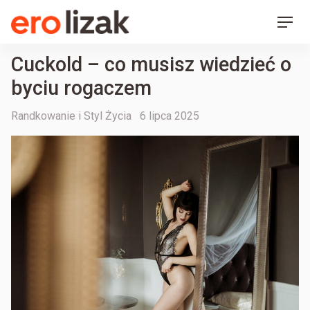
Ero Lizak
Skip
Men
to
content
Cuckold – co musisz wiedzieć o
byciu rogaczem
Categories
Posted
Randkowanie i Styl Życia
6 lipca 2025
on