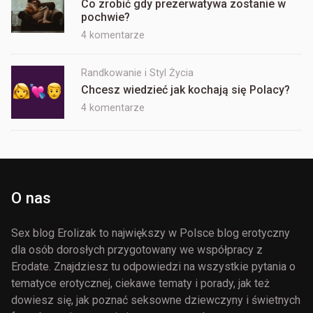
Co zrobić gdy prezerwatywa zostanie w
zaliczyły
pochwie?
seks
trójkąt
do
4 komentarze
Co
zrobić
Randkowanie i Styl Życia
gdy
Chcesz wiedzieć jak kochają się Polacy?
prezerwatywa
do
4 komentarze
zostanie
Chcesz
w
wiedzieć
pochwie?
jak
kochają
się
O nas
Polacy?
Sex blog Erolizak to największy w Polsce blog erotyczny
dla osób dorosłych przygotowany we współpracy z
Erodate. Znajdziesz tu odpowiedzi na wszystkie pytania o
tematyce erotycznej, ciekawe tematy i porady, jak też
dowiesz się, jak poznać seksowne dziewczyny i świetnych