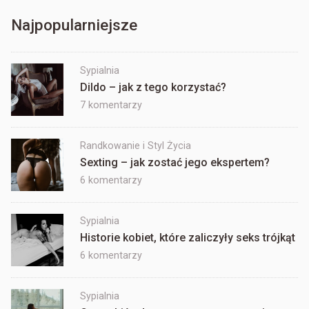
Najpopularniejsze
Sypialnia
Dildo – jak z tego korzystać?
do
7 komentarzy
Dildo
–
Randkowanie i Styl Życia
jak
Sexting – jak zostać jego ekspertem?
z
tego
do
6 komentarzy
korzystać?
Sexting
–
Sypialnia
jak
Historie kobiet, które zaliczyły seks trójkąt
zostać
jego
do
6 komentarzy
ekspertem?
Historie
kobiet,
Sypialnia
które