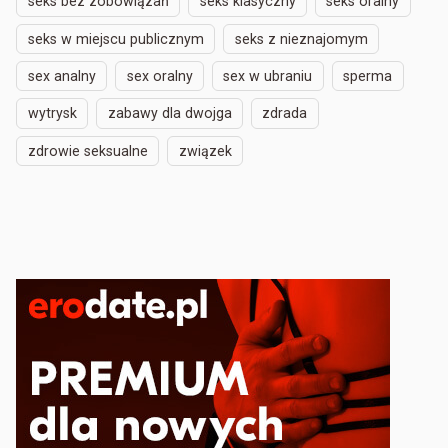
seks bez zobowiązań
seks klasyczny
seks oralny
seks w miejscu publicznym
seks z nieznajomym
sex analny
sex oralny
sex w ubraniu
sperma
wytrysk
zabawy dla dwojga
zdrada
zdrowie seksualne
związek