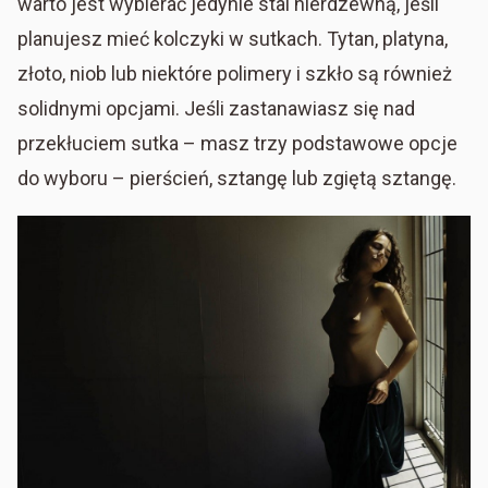
warto jest wybierać jedynie stal nierdzewną, jeśli
planujesz mieć kolczyki w sutkach. Tytan, platyna,
złoto, niob lub niektóre polimery i szkło są również
solidnymi opcjami. Jeśli zastanawiasz się nad
przekłuciem sutka – masz trzy podstawowe opcje
do wyboru – pierścień, sztangę lub zgiętą sztangę.