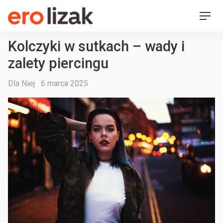
Ero Lizak
Skip
Men
to
content
Kolczyki w sutkach – wady i
zalety piercingu
Categories
Posted
Dla Niej
6 marca 2025
on