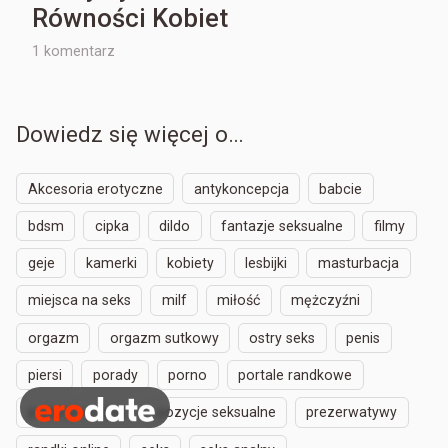
Równości Kobiet
do
1 komentarz
Pomysły
na
celebrowanie
Dowiedz się więcej o…
Dnia
Równości
Kobiet
Akcesoria erotyczne
antykoncepcja
babcie
bdsm
cipka
dildo
fantazje seksualne
filmy
geje
kamerki
kobiety
lesbijki
masturbacja
miejsca na seks
milf
miłość
mężczyźni
orgazm
orgazm sutkowy
ostry seks
penis
piersi
porady
porno
portale randkowe
pozycje analne
pozycje seksualne
prezerwatywy