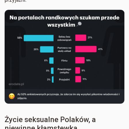
Życie seksualne Polaków, a
niewinne kłamstewka