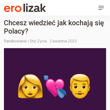
Ero Lizak
Skip
Men
to
content
Chcesz wiedzieć jak kochają się
Polacy?
Categories
Posted
Randkowanie i Styl Życia
2 kwietnia 2023
on