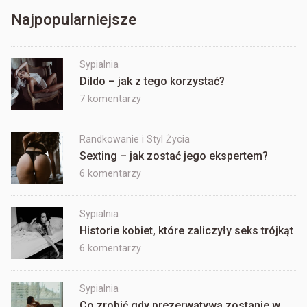
Najpopularniejsze
Sypialnia
Dildo – jak z tego korzystać?
do
7 komentarzy
Dildo
–
Randkowanie i Styl Życia
jak
Sexting – jak zostać jego ekspertem?
z
tego
do
6 komentarzy
korzystać?
Sexting
–
Sypialnia
jak
Historie kobiet, które zaliczyły seks trójkąt
zostać
jego
do
6 komentarzy
ekspertem?
Historie
kobiet,
Sypialnia
które
Co zrobić gdy prezerwatywa zostanie w
zaliczyły