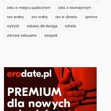
seks w miejscu publicznym
seks z nieznajomym
sex analny
sex oralny
sex w ubraniu
sperma
wytrysk
zabawy dla dwojga
zdrada
zdrowie seksualne
związek