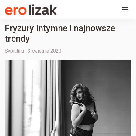
Ero Lizak
Skip
Men
to
content
Fryzury intymne i najnowsze
trendy
Categories
Posted
Sypialnia
3 kwietnia 2020
on