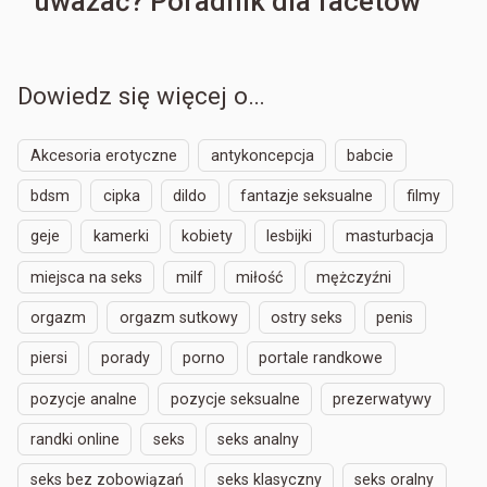
uważać? Poradnik dla facetów
Dowiedz się więcej o…
Akcesoria erotyczne
antykoncepcja
babcie
bdsm
cipka
dildo
fantazje seksualne
filmy
geje
kamerki
kobiety
lesbijki
masturbacja
miejsca na seks
milf
miłość
mężczyźni
orgazm
orgazm sutkowy
ostry seks
penis
piersi
porady
porno
portale randkowe
pozycje analne
pozycje seksualne
prezerwatywy
randki online
seks
seks analny
seks bez zobowiązań
seks klasyczny
seks oralny