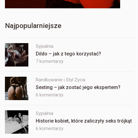
Najpopularniejsze
Sypialnia
Dildo – jak z tego korzystać?
do
7 komentarzy
Dildo
–
Randkowanie i Styl Życia
jak
Sexting – jak zostać jego ekspertem?
z
tego
do
6 komentarzy
korzystać?
Sexting
–
Sypialnia
jak
Historie kobiet, które zaliczyły seks trójkąt
zostać
jego
do
6 komentarzy
ekspertem?
Historie