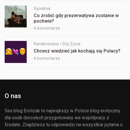
kobiet,
Sypialnia
które
Co zrobić gdy prezerwatywa zostanie w
zaliczyły
pochwie?
seks
trójkąt
do
4 komentarze
Co
zrobić
Randkowanie i Styl Życia
gdy
Chcesz wiedzieć jak kochają się Polacy?
prezerwatywa
do
4 komentarze
zostanie
Chcesz
w
wiedzieć
pochwie?
jak
kochają
się
O nas
Polacy?
Sex blog Erolizak to największy w Polsce blog erotyczny
dla osób dorosłych przygotowany we współpracy z
Erodate. Znajdziesz tu odpowiedzi na wszystkie pytania o