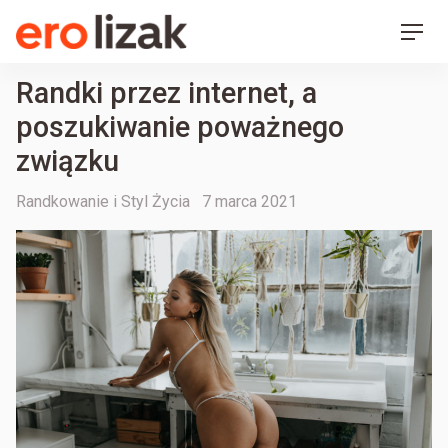
Ero Lizak
Skip
Men
to
content
Randki przez internet, a
poszukiwanie poważnego
związku
Categories
Posted
Randkowanie i Styl Życia
7 marca 2021
on