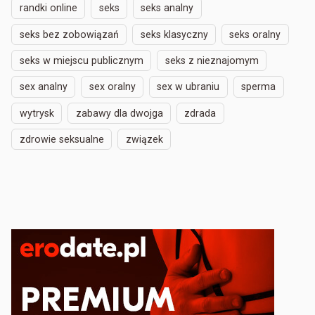
randki online
seks
seks analny
seks bez zobowiązań
seks klasyczny
seks oralny
seks w miejscu publicznym
seks z nieznajomym
sex analny
sex oralny
sex w ubraniu
sperma
wytrysk
zabawy dla dwojga
zdrada
zdrowie seksualne
związek