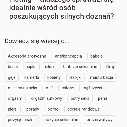
idealnie wśród osób
poszukujących silnych doznań?
Dowiedz się więcej o…
Akcesoria erotyczne
antykoncepcja
babcie
bdsm
cipka
dildo
fantazje seksualne
filmy
geje
kamerki
kobiety
lesbijki
masturbacja
miejsca na seks
milf
miłość
mężczyźni
orgazm
orgazm sutkowy
ostry seks
penis
piersi
porady
porno
portale randkowe
pozycje analne
pozycje seksualne
prezerwatywy