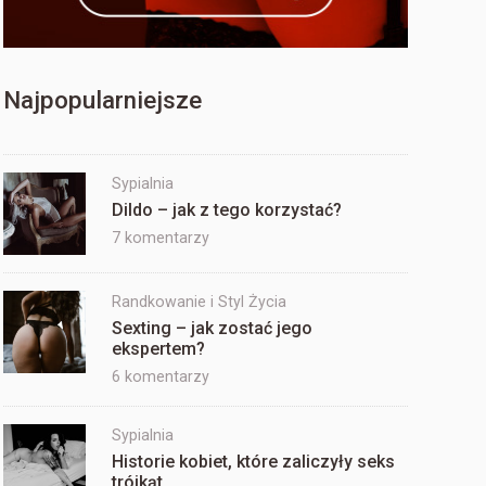
Najpopularniejsze
Sypialnia
Dildo – jak z tego korzystać?
do
7 komentarzy
Dildo
–
Randkowanie i Styl Życia
jak
Sexting – jak zostać jego
z
ekspertem?
tego
korzystać?
do
6 komentarzy
Sexting
–
Sypialnia
jak
Historie kobiet, które zaliczyły seks
zostać
trójkąt