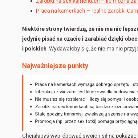
Zarobki na sex kamerkach – ile można za
Praca na kamerkach – realne zarobki Cam
Niektóre strony twierdzą, że nie ma nic leps
jedynie pisać na czacie i zarabiać dzięki o
i polskich
. Wydawałoby się, że nie ma nic przyj
Najważniejsze punkty
Praca na kamerkach wymaga dobrego sprzętu i stab
Interakcja z widzami jest kluczowa dla budowania 
Nie musisz się rozbierać – liczy się pomysł i oso
Zarobki na sex kamerkach są bardzo zróżnicowan
Stałe godziny transmisji zwiększają szanse na wy
Promocja (np. przez sex fotki) pomaga przyciągn
Chciałabyś wypróbować swoich sił na pokaza