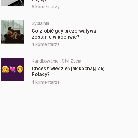
jego
do
6 komentarzy
ekspertem?
Historie
kobiet,
Sypialnia
które
Co zrobić gdy prezerwatywa
zaliczyły
zostanie w pochwie?
seks
do
4 komentarze
trójkąt
Co
zrobić
Randkowanie i Styl Życia
gdy
Chcesz wiedzieć jak kochają się
prezerwatywa
Polacy?
zostanie
do
4 komentarze
w
Chcesz
pochwie?
wiedzieć
jak
kochają
się
Polacy?