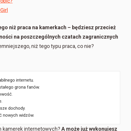
robić?
Girl
zego niż praca na kamerkach – będziesz przecież
becności na poszczególnych czatach zagranicznych
emniejszego, niż tego typu praca, co nie?
ilnego internetu.
stałego grona fanów.
bowość.
e.
ższe dochody.
ąć nowych widzów.
ch kamerek internetowych?
A może już wykonujesz