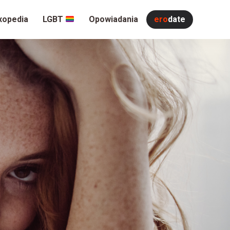
xopedia
LGBT
Opowiadania
ero
date