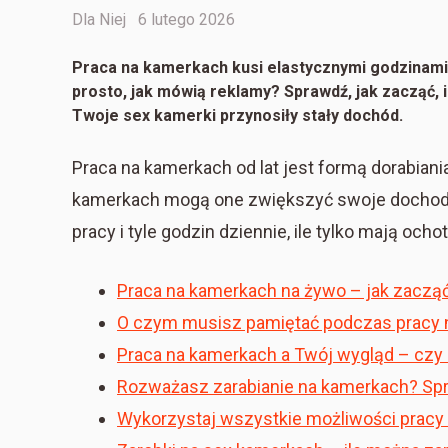
Categories
Posted
Dla Niej
6 lutego 2026
on
Praca na kamerkach kusi elastycznymi godzinami 
prosto, jak mówią reklamy? Sprawdź, jak zacząć, il
Twoje sex kamerki przynosiły stały dochód.
Praca na kamerkach od lat jest formą dorabiania
kamerkach mogą one zwiększyć swoje dochod
pracy i tyle godzin dziennie, ile tylko mają ochot
Praca na kamerkach na żywo – jak zaczą
O czym musisz pamiętać podczas pracy 
Praca na kamerkach a Twój wygląd – czy
Rozważasz zarabianie na kamerkach? Spr
Wykorzystaj wszystkie możliwości pracy