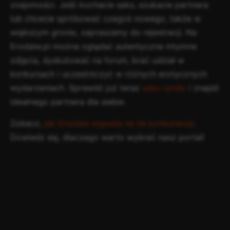
znajomości. Jeśli kochacie seks, szukacie partnera
lub chcecie spróbować czegoś nowego, także w
większym gronie, zapraszamy do rejestracji. Na
Erodate.pl można oglądać autentyczne intymne
zdjęcia, dyskutować na forum, brać udział w
konkursach i uczestniczyć w różnych erotycznych
wydarzeniach. Sprawdź już teraz
seks randki
i znajdź
idealnego partnera dla siebie.
Zobacz,
jak Erodate wypada na tle konkurencji
.
Dowiedz się, dlaczego warto wybrać nasz portal!