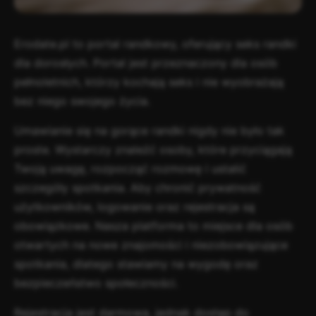
Erodate.pl to portal randkowy, oferujący seks randki
dla dorosłych. Portal jest przeznaczony dla osób
pełnoletnich, którzy kochają seks i nie wyobrażają
bez niego swojego życia.
Umawianie się na gorące randki nigdy nie było tak
proste. Wystarczy znaleźć osoby, które przyciągają
Twoją uwagę, rozpocząć rozmowę i ustalić
szczegóły spotkania. Aby chronić prywatność
użytkowników, logowanie oraz rejestracja są
obowiązkowe. Nasza platforma to miejsce dla osób
otwartych na nowe znajomości i niezobowiązujące
spotkania, dlatego stawiamy na wygodę oraz
bezpieczeństwo społeczności.
Rejestracja jest darmowa, jednak dostęp do