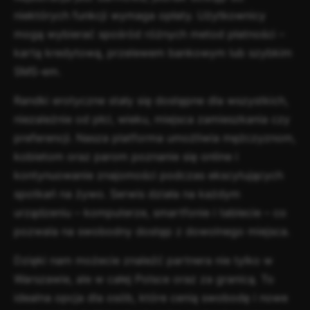
niektórych funkcji wymaga opłaty. Użytkownicy
mogą wybierać spośród różnych metod płatności –
kartą kredytową, przelewem bankowym lub szybkim
SMS-em.
Randki erotyczne stały się dostępne dla wszystkich,
niezależnie od płci, wieku, miejsca zamieszkania czy
preferencji. Nasza platforma umożliwia mężczyznom,
kobietom oraz parom poznanie się online i
kontynuowanie znajomości podczas ekscytujących
spotkań na żywo. Serwis działa na każdym
urządzeniu – komputerze, smartfonie i tablecie – co
pozwala na swobodny dostęp z dowolnego miejsca.
Dzięki nam możecie znaleźć partnera nie tylko w
Warszawie, ale w całej Polsce oraz za granicą. To
idealna opcja dla osób, które cenią swobodę i nowe